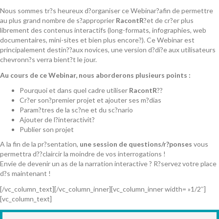
Nous sommes tr?s heureux d?organiser ce Webinar?afin de permettre
au plus grand nombre de s?approprier
RacontR
?et de cr?er plus
librement des contenus interactifs (long-formats, infographies, web
documentaires, mini-sites et bien plus encore?). Ce Webinar est
principalement destin??aux novices, une version d?di?e aux utilisateurs
chevronn?s verra bient?t le jour.
Au cours de ce Webinar, nous aborderons plusieurs points :
Pourquoi et dans quel cadre utiliser
RacontR
??
Cr?er son?premier projet et ajouter ses m?dias
Param?tres de la sc?ne et du sc?nario
Ajouter de l?interactivit?
Publier son projet
A la fin de la pr?sentation,
une session de questions/r?ponses
vous
permettra d??claircir la moindre de vos interrogations !
Envie de devenir un as de la narration interactive ? R?servez votre place
d?s maintenant !
[/vc_column_text][/vc_column_inner][vc_column_inner width= »1/2″]
[vc_column_text]