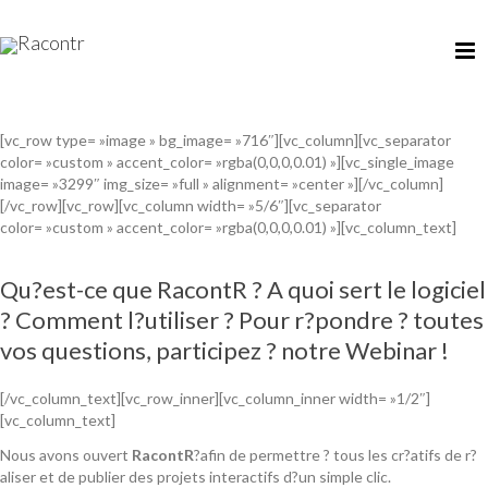
[vc_row type= »image » bg_image= »716″][vc_column][vc_separator
color= »custom » accent_color= »rgba(0,0,0,0.01) »][vc_single_image
image= »3299″ img_size= »full » alignment= »center »][/vc_column]
[/vc_row][vc_row][vc_column width= »5/6″][vc_separator
color= »custom » accent_color= »rgba(0,0,0,0.01) »][vc_column_text]
Qu?est-ce que RacontR ? A quoi sert le logiciel
? Comment l?utiliser ? Pour r?pondre ? toutes
vos questions, participez ? notre Webinar !
[/vc_column_text][vc_row_inner][vc_column_inner width= »1/2″]
[vc_column_text]
Nous avons ouvert
RacontR
?afin de permettre ? tous les cr?atifs de r?
aliser et de publier des projets interactifs d?un simple clic.