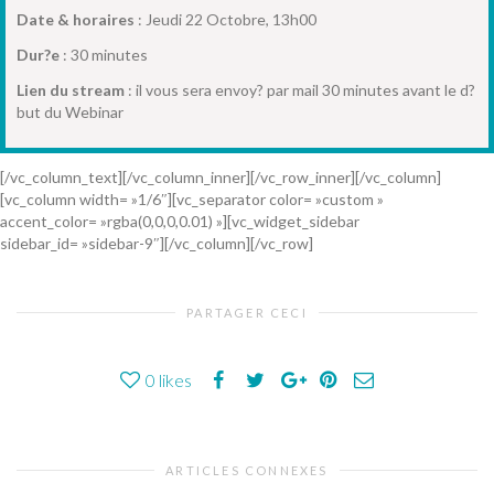
Date
& horaires
: Jeudi 22 Octobre, 13h00
Dur?e
: 30 minutes
Lien
du
stream
: il vous sera envoy? par mail 30 minutes avant le d?
but du Webinar
[/vc_column_text][/vc_column_inner][/vc_row_inner][/vc_column]
[vc_column width= »1/6″][vc_separator color= »custom »
accent_color= »rgba(0,0,0,0.01) »][vc_widget_sidebar
sidebar_id= »sidebar-9″][/vc_column][/vc_row]
PARTAGER CECI
0
likes
ARTICLES CONNEXES