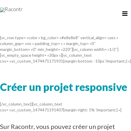
[vc_row type= »color » bg_color= »#e8e8e8″ vertical_align= »yes »
column_gap= »no » padding_top= » » margin_top= »0″
margin_bottom= »0″ min_height= »220″][vc_column width= »1/2″]
[vc_empty_space height= »30px »][vc_column_text
css= ».vc_custom_1474471171931{margin-bottom: -10px !important;} »]
Créer un projet responsive
[/vc_column_text][vc_column_text
css= ».vc_custom_1474471191407{margin-right: 5% !important;} »]
Sur Racontr, vous pouvez créer un projet