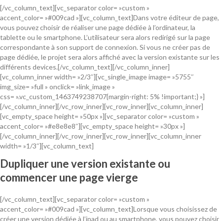
[/vc_column_text][vc_separator color= »custom »
accent_color= »#009cad »][vc_column_text]Dans votre éditeur de page,
vous pouvez choisir de réaliser une page dédiée à l’ordinateur, la
tablette ou le smartphone. L’utilisateur sera alors redirigé sur la page
correspondante à son support de connexion. Si vous ne créer pas de
page dédiée, le projet sera alors affiché avec la version existante sur les
différents devices.[/vc_column_text][/vc_column_inner]
[vc_column_inner width= »2/3″][vc_single_image image= »5755″
img_size= »full » onclick= »link_image »
css= ».vc_custom_1463749238707{margin-right: 5% !important;} »]
[/vc_column_inner][/vc_row_inner][vc_row_inner][vc_column_inner]
[vc_empty_space height= »50px »][vc_separator color= »custom »
accent_color= »#e8e8e8″][vc_empty_space height= »30px »]
[/vc_column_inner][/vc_row_inner][vc_row_inner][vc_column_inner
width= »1/3″][vc_column_text]
Dupliquer une version existante ou
commencer une page vierge
[/vc_column_text][vc_separator color= »custom »
accent_color= »#009cad »][vc_column_text]Lorsque vous choisissez de
créer une version dédiée à l’ipad ou au smartphone, vous pouvez choisir