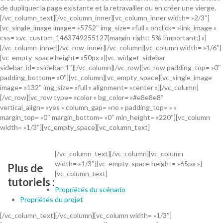
de dupliquer la page existante et la retravailler ou en créer une vierge.
[/vc_column_text][/vc_column_inner][vc_column_inner width= »2/3″]
[vc_single_image image= »5752″ img_size= »full » onclick= »link_image »
css= ».vc_custom_1463749255127{margin-right: 5% !important;} »]
[/vc_column_inner][/vc_row_inner][/vc_column][vc_column width= »1/6″]
[vc_empty_space height= »50px »][vc_widget_sidebar
sidebar_id= »sidebar-1″][/vc_column][/vc_row][vc_row padding_top= »0″
padding_bottom= »0″][vc_column][vc_empty_space][vc_single_image
image= »132″ img_size= »full » alignment= »center »][/vc_column]
[/vc_row][vc_row type= »color » bg_color= »#e8e8e8″
vertical_align= »yes » column_gap= »no » padding_top= » »
margin_top= »0″ margin_bottom= »0″ min_height= »220″][vc_column
width= »1/3″][vc_empty_space][vc_column_text]
[/vc_column_text][/vc_column][vc_column
width= »1/3″][vc_empty_space height= »65px »]
Plus de
[vc_column_text]
tutoriels :
Propriétés du scénario
Propriétés du projet
[/vc_column_text][/vc_column][vc_column width= »1/3″]