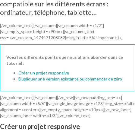
compatible sur les différents écrans :
ordinateur, téléphone, tablette…
[/vc_column_text][/vc_column][vc_column width= »1/2″]
[vc_empty_space height= »90px »][vc_column_text
css= ».vc_custom_1474471208082{margin-left: 5% !important;} »]
Voici les différents points que nous allons aborder dans ce
tutoriel :
Créer un projet responsive
Dupliquer une version existante ou commencer de zéro
[/vc_column_text][/vc_column][/vc_row][vc_row padding_top= » »]
[vc_column width= »5/6″][vc_single_image image= »123″ img_size= »full »
alignment= »center »][vc_empty_space height= »10px »][vc_row_inner]
[vc_column_inner width= »1/3″][vc_column_text]
Créer un projet responsive