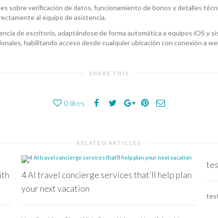
 sobre verificación de datos, funcionamiento de bonos y detalles técni
rectamente al equipo de asistencia.
ncia de escritorio, adaptándose de forma automática a equipos iOS y si
cionales, habilitando acceso desde cualquier ubicación con conexión a we
SHARE THIS
0
likes
RELATED ARTICLES
tes
ith
4 AI travel concierge services that’ll help plan
your next vacation
tes