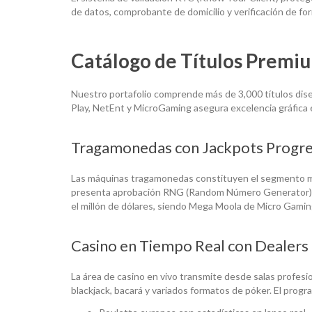
de datos, comprobante de domicilio y verificación de f
Catálogo de Títulos Premi
Nuestro portafolio comprende más de 3,000 títulos dis
Play, NetEnt y MicroGaming asegura excelencia gráfica 
Tragamonedas con Jackpots Progre
Las máquinas tragamonedas constituyen el segmento más 
presenta aprobación RNG (Random Número Generator) q
el millón de dólares, siendo Mega Moola de Micro Gamin
Casino en Tiempo Real con Dealers
La área de casino en vivo transmite desde salas profesi
blackjack, bacará y variados formatos de póker. El progr