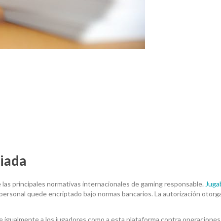
ciada
 las principales normativas internacionales de gaming responsable.
Juga
 personal quede encriptado bajo normas bancarios. La autorización otor
e igualmente a los jugadores como a esta plataforma contra operaciones