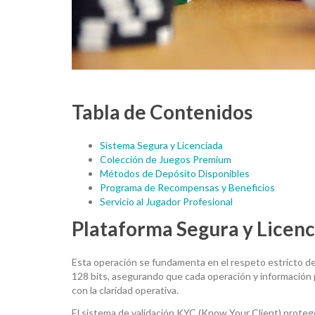
Tabla de Contenidos
Sistema Segura y Licenciada
Colección de Juegos Premium
Métodos de Depósito Disponibles
Programa de Recompensas y Beneficios
Servicio al Jugador Profesional
Plataforma Segura y Licen
Esta operación se fundamenta en el respeto estricto de
128 bits, asegurando que cada operación y información
con la claridad operativa.
El sistema de validación KYC (Know Your Client) proteg