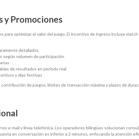
s y Promociones
s para optimizar el valor del juego. El incentivo de ingreso incluye mat
laramente detallados
s según volumen de participación
netas
las de resultados en periodo real
rtivos y días festivas
contribución de juegos, límites de transacción máxima y plazos de duraci
ional
reo e-mail y línea telefónica. Los operadores bilingües solucionan consu
uesta en conversación es inferior a 2 minutos, enfocando la atención ef