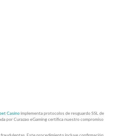
bet Casino
implementa protocolos de resguardo SSL de
gada por Curazao eGaming certifica nuestro compromiso
 fraudulentas. Este procedimiento incluye confirmación